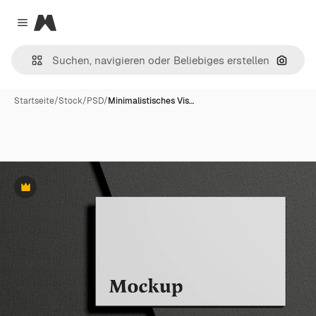
Magnific
Close menu
Nach B
Startseite
/
Stock
/
PSD
/
Minimalistisches Vis…
Premium