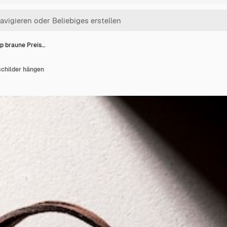
p braune Preis…
childer hängen