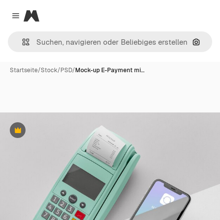
Magnific
Close menu
Nach B
Startseite
/
Stock
/
PSD
/
Mock-up E-Payment mi…
Premium