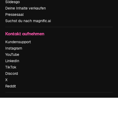
Slidesgo
Deine Inhalte verkaufen
Pressesaal
Suchst du nach magnific.ai
Kontakt aufnehmen
Kundensupport
Instagram
YouTube
LinkedIn
TikTok
Discord
X
Reddit
Copyright © 2010-
2026
Freepik Company S.L.U.
Alle Rechte vorbehalten
.