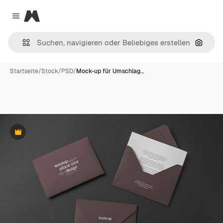
Magnific
Close menu
Nach B
Startseite
/
Stock
/
PSD
/
Mock-up für Umschlag…
Premium