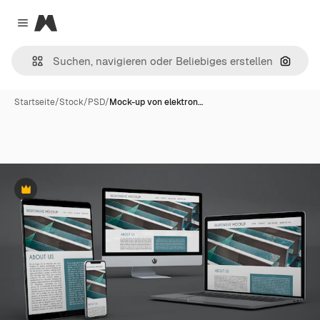
Magnific
Close menu
Nach B
Startseite
/
Stock
/
PSD
/
Mock-up von elektron…
Premium