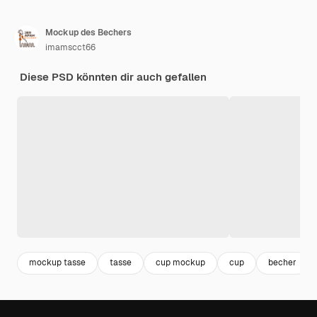
Mockup des Bechers
imamscct66
Diese PSD könnten dir auch gefallen
mockup tasse
tasse
cup mockup
cup
becher