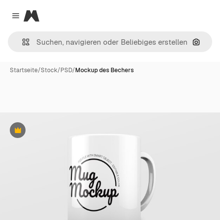
Magnific
Close menu
Nach B
Startseite
/
Stock
/
PSD
/
Mockup des Bechers
Premium