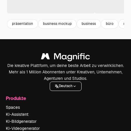
präsentation
business mockup
business
büro
moc
Die kreative Plattform, um deine beste Arbeit zu verwirklichen.
Mehr als 1 Million Abonnenten unter Kreativen, Unternehmen,
Agenturen und Studios.
Deutsch
Produkte
Spaces
KI-Assistent
KI-Bildgenerator
KI-Videogenerator