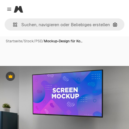
Magnific
Close menu
Nach B
Startseite
/
Stock
/
PSD
/
Mockup-Design für Ko…
Premium