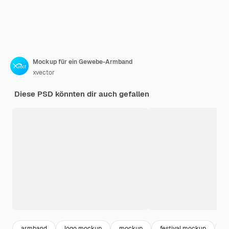
Mockup für ein Gewebe-Armband
xvector
Diese PSD könnten dir auch gefallen
armband
logo mockup
mockup
festival mockup
b