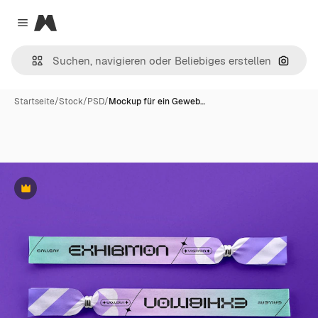
Magnific
Close menu
Nach B
Startseite
/
Stock
/
PSD
/
Mockup für ein Geweb…
Premium