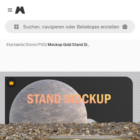
Magnific
Close menu
Nach B
Startseite
/
Stock
/
PSD
/
Mockup Gold Stand Di…
Premium