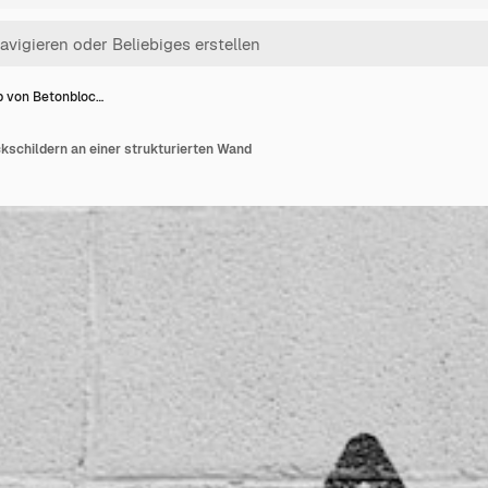
 von Betonbloc…
schildern an einer strukturierten Wand