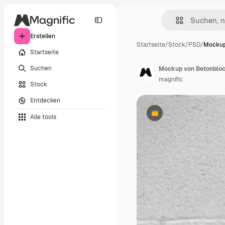
Erstellen
Startseite
/
Stock
/
PSD
/
Mockup
Startseite
Suchen
Mockup von Betonblock
magnific
Stock
Entdecken
Alle tools
Premium