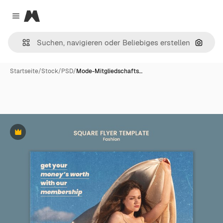
Magnific
Close menu
Nach B
Startseite
/
Stock
/
PSD
/
Mode-Mitgliedschafts…
Premium