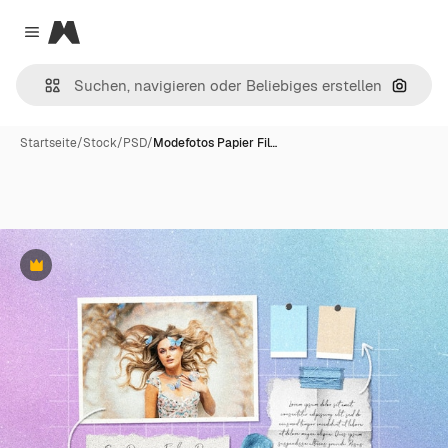
Magnific
Close menu
Nach B
Startseite
/
Stock
/
PSD
/
Modefotos Papier Fil…
Premium