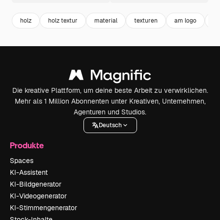
holz
holz textur
material
texturen
am logo
ho
Die kreative Plattform, um deine beste Arbeit zu verwirklichen.
Mehr als 1 Million Abonnenten unter Kreativen, Unternehmen,
Agenturen und Studios.
Deutsch
Produkte
Spaces
KI-Assistent
KI-Bildgenerator
KI-Videogenerator
KI-Stimmengenerator
Stock-Inhalte