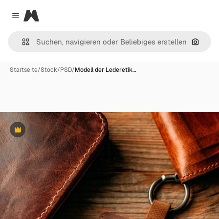
Magnific
Close menu
Nach B
Startseite
/
Stock
/
PSD
/
Modell der Lederetik…
Premium