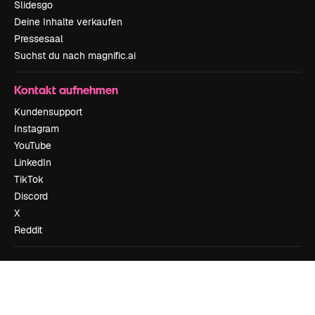
Slidesgo
Deine Inhalte verkaufen
Pressesaal
Suchst du nach magnific.ai
Kontakt aufnehmen
Kundensupport
Instagram
YouTube
LinkedIn
TikTok
Discord
X
Reddit
Copyright © 2010-
2026
Freepik Company S.L.U.
Alle Rechte vorbehalten
.