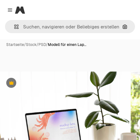
Magnific
Close menu
Nach B
Startseite
/
Stock
/
PSD
/
Modell für einen Lap…
Premium