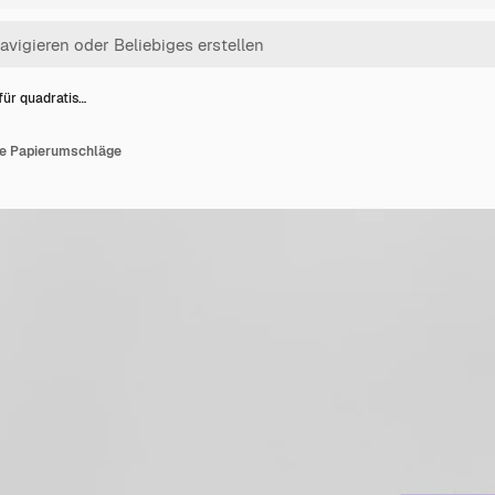
für quadratis…
he Papierumschläge