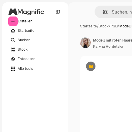
Erstellen
Startseite
/
Stock
/
PSD
/
Modell 
Startseite
Suchen
Modell mit roten Haar
Karyna Hordetska
Stock
Entdecken
Alle tools
Premium