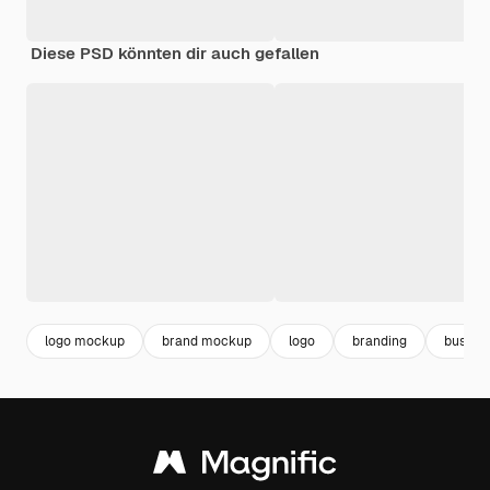
Diese PSD könnten dir auch gefallen
logo mockup
brand mockup
logo
branding
busines