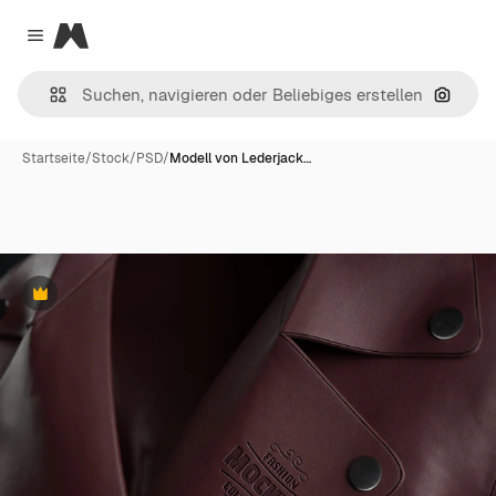
Magnific
Close menu
Nach B
Startseite
/
Stock
/
PSD
/
Modell von Lederjack…
Premium