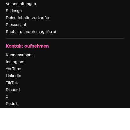
Veranstaltungen
Slidesgo
Deine Inhalte verkaufen
Pressesaal
Suchst du nach magnific.ai
Kontakt aufnehmen
Kundensupport
Instagram
YouTube
LinkedIn
TikTok
Discord
X
Reddit
Copyright © 2010-
2026
Freepik Company S.L.U.
Alle Rechte vorbehalten
.