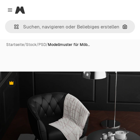
Magnific
Close menu
Nach B
Startseite
/
Stock
/
PSD
/
Modellmuster für Möb…
Premium