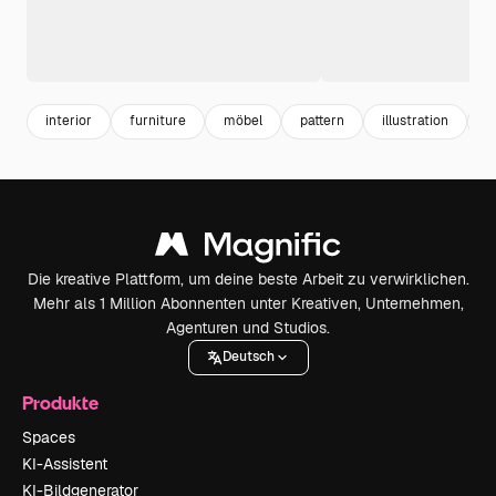
interior
furniture
möbel
pattern
illustration
m
Die kreative Plattform, um deine beste Arbeit zu verwirklichen.
Mehr als 1 Million Abonnenten unter Kreativen, Unternehmen,
Agenturen und Studios.
Deutsch
Produkte
Spaces
KI-Assistent
KI-Bildgenerator