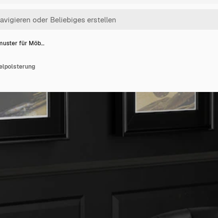
muster für Möb…
elpolsterung