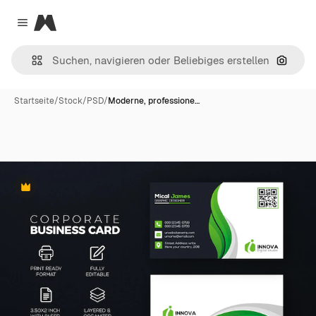
Magnific
Close menu
Nach B
Startseite
/
Stock
/
PSD
/
Moderne, professione…
Premium