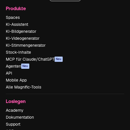
Produkte
Spaces
KI-Assistent
KI-Bildgenerator
KI-Videogenerator
KI-Stimmengenerator
Stock-Inhalte
MCP für Claude/ChatGPT
Neu
Agenten
Neu
API
Mobile App
Alle Magnific-Tools
Loslegen
Academy
Dokumentation
Support