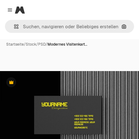
Magnific
Close menu
Nach B
Startseite
/
Stock
/
PSD
/
Modernes Visitenkart…
Premium