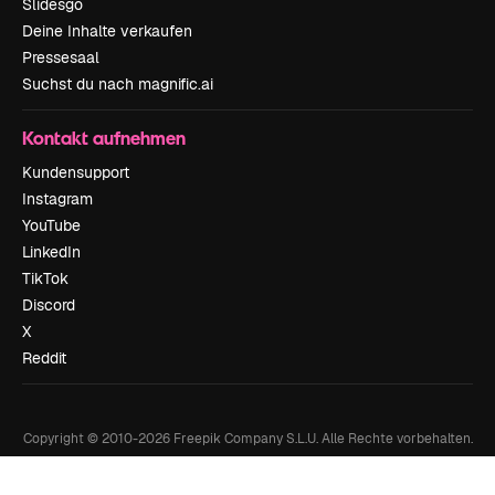
Slidesgo
Deine Inhalte verkaufen
Pressesaal
Suchst du nach magnific.ai
Kontakt aufnehmen
Kundensupport
Instagram
YouTube
LinkedIn
TikTok
Discord
X
Reddit
Copyright © 2010-
2026
Freepik Company S.L.U.
Alle Rechte vorbehalten
.