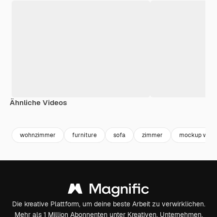
Ähnliche Videos
Premium
Premium
Generiert von KI
Premium
Premium
wohnzimmer
furniture
sofa
zimmer
mockup wall
Die kreative Plattform, um deine beste Arbeit zu verwirklichen.
Mehr als 1 Million Abonnenten unter Kreativen, Unternehmen,