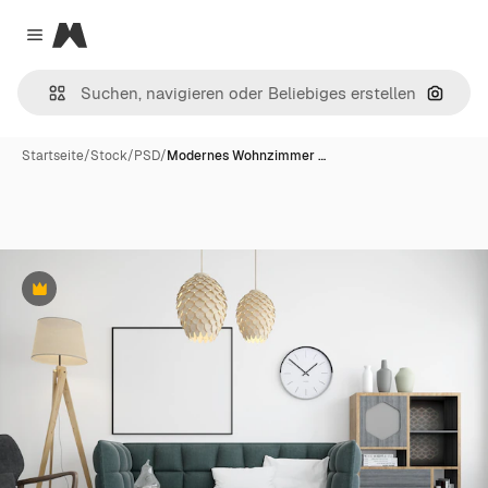
Magnific
Close menu
Nach B
Startseite
/
Stock
/
PSD
/
Modernes Wohnzimmer …
Premium