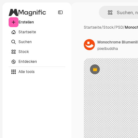
Erstellen
Startseite
/
Stock
/
PSD
/
Monoch
Startseite
Suchen
Monochrome Blumenillu
pixelbuddha
Stock
Entdecken
Alle tools
Premium