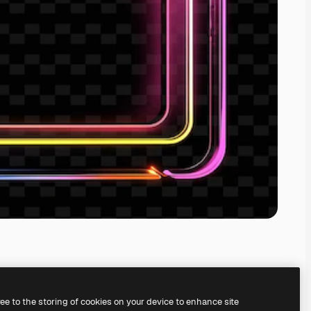
ree to the storing of cookies on your device to enhance site
serem
KI-Bildgenerator
erstellen.