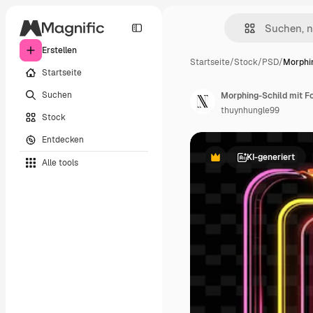
Erstellen
Startseite
/
Stock
/
PSD
/
Morphin
Startseite
Suchen
thuynhungle99
Stock
Entdecken
KI-generiert
Alle tools
Premium