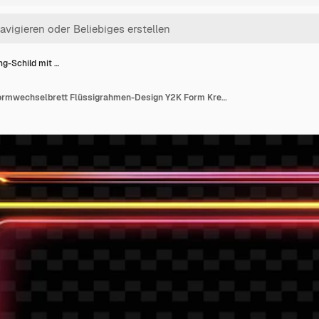
g-Schild mit …
Morphing-Schild mit Formwechselbrett Flüssigrahmen-Design Y2K Form Kreatives Schilddekor