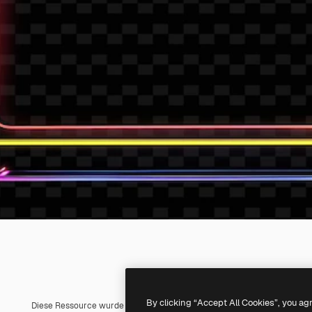
By clicking “Accept All Cookies”, you ag
Diese Ressource wurde mit
KI
erstellt. Du kannst deine eigene mit un