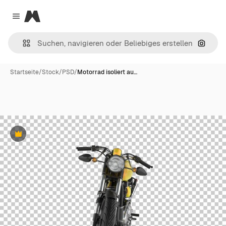
Magnific
Close menu
Nach B
Startseite
/
Stock
/
PSD
/
Motorrad isoliert au…
Premium