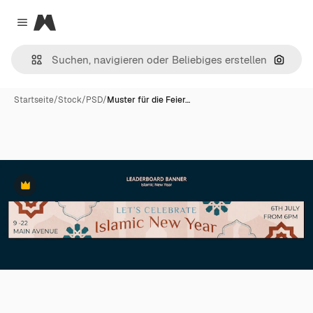
Magnific
Close menu
Nach B
Startseite
/
Stock
/
PSD
/
Muster für die Feier…
Premium