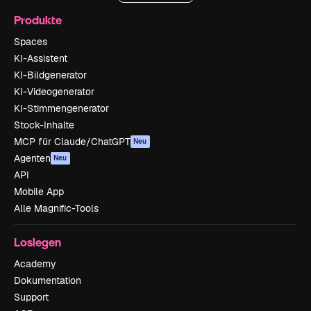
Produkte
Spaces
KI-Assistent
KI-Bildgenerator
KI-Videogenerator
KI-Stimmengenerator
Stock-Inhalte
MCP für Claude/ChatGPT
Neu
Agenten
Neu
API
Mobile App
Alle Magnific-Tools
Loslegen
Academy
Dokumentation
Support