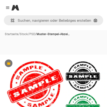
Magnific
Close menu
Nach B
Startseite
/
Stock
/
PSD
/
Muster-Stempel-Abzei…
Premium