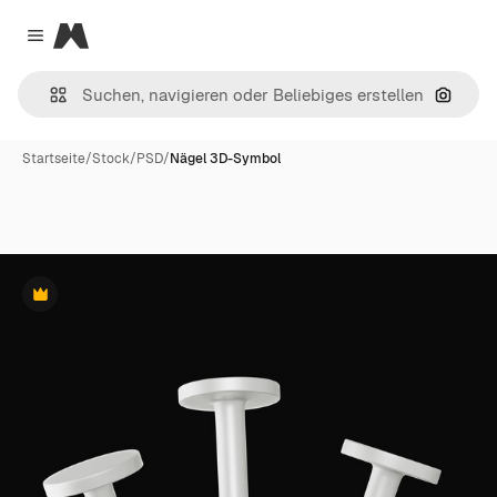
Magnific
Close menu
Nach B
Startseite
/
Stock
/
PSD
/
Nägel 3D-Symbol
Premium