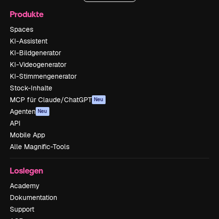
Produkte
Spaces
KI-Assistent
KI-Bildgenerator
KI-Videogenerator
KI-Stimmengenerator
Stock-Inhalte
MCP für Claude/ChatGPT
Neu
Agenten
Neu
API
Mobile App
Alle Magnific-Tools
Loslegen
Academy
Dokumentation
Support