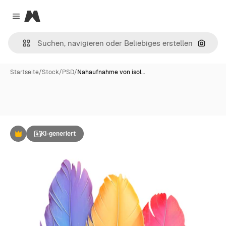
Magnific
Close menu
Nach B
Startseite
/
Stock
/
PSD
/
Nahaufnahme von isol…
KI-generiert
Premium