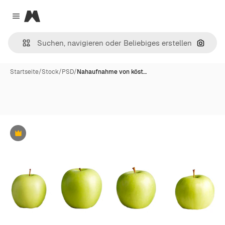
Magnific
Close menu
Nach B
Startseite
/
Stock
/
PSD
/
Nahaufnahme von köst…
Premium