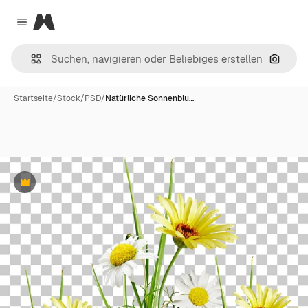
Magnific
Close menu
Nach B
Startseite
/
Stock
/
PSD
/
Natürliche Sonnenblu…
Premium