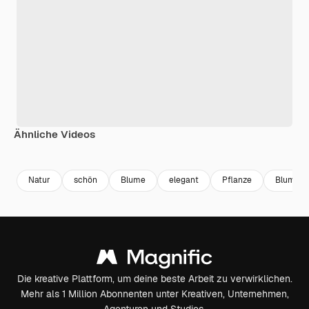
Ähnliche Videos
Premium
Premium
Premium
Premium
Generiert v
Natur
schön
Blume
elegant
Pflanze
Blumen
Die kreative Plattform, um deine beste Arbeit zu verwirklichen.
Mehr als 1 Million Abonnenten unter Kreativen, Unternehmen,
Agenturen und Studios.