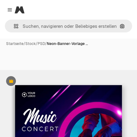
Magnific
Close menu
Nach B
Startseite
/
Stock
/
PSD
/
Neon-Banner-Vorlage …
Premium