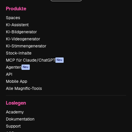
Produkte
Spaces
KI-Assistent
KI-Bildgenerator
KI-Videogenerator
KI-Stimmengenerator
Stock-Inhalte
MCP für Claude/ChatGPT
Neu
Agenten
Neu
API
Mobile App
Alle Magnific-Tools
Loslegen
Academy
Dokumentation
Support