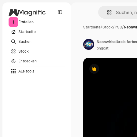
Erstellen
Startseite
/
Stock
/
PSD
/
Neonwir
Startseite
Suchen
Neonwirbelkreis farben
pngcat
Stock
Entdecken
Alle tools
Premium