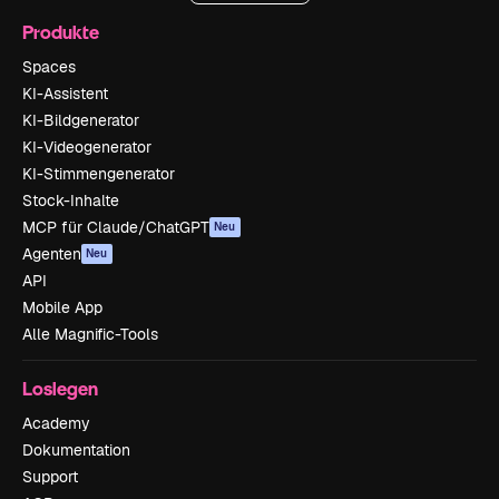
Produkte
Spaces
KI-Assistent
KI-Bildgenerator
KI-Videogenerator
KI-Stimmengenerator
Stock-Inhalte
MCP für Claude/ChatGPT
Neu
Agenten
Neu
API
Mobile App
Alle Magnific-Tools
Loslegen
Academy
Dokumentation
Support