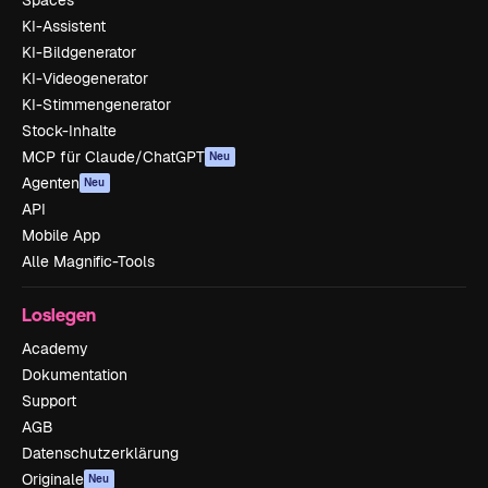
Spaces
KI-Assistent
KI-Bildgenerator
KI-Videogenerator
KI-Stimmengenerator
Stock-Inhalte
MCP für Claude/ChatGPT
Neu
Agenten
Neu
API
Mobile App
Alle Magnific-Tools
Loslegen
Academy
Dokumentation
Support
AGB
Datenschutzerklärung
Originale
Neu