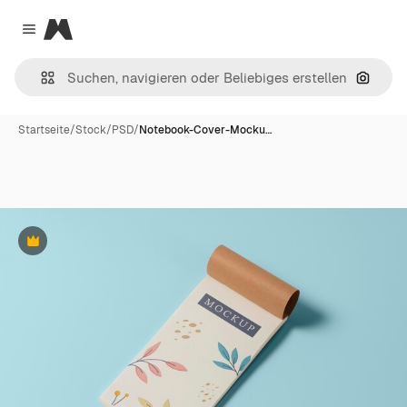
Magnific
Close menu
Nach B
Startseite
/
Stock
/
PSD
/
Notebook-Cover-Mocku…
Premium