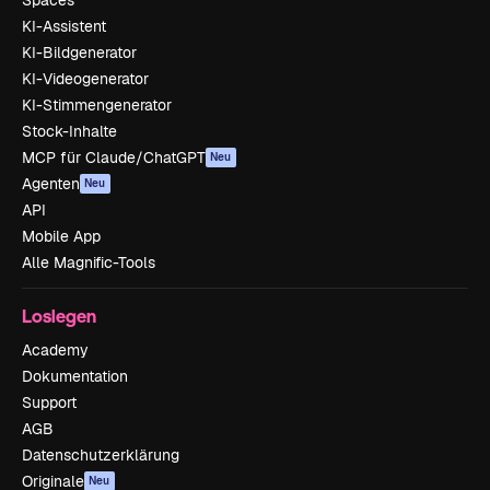
Spaces
KI-Assistent
KI-Bildgenerator
KI-Videogenerator
KI-Stimmengenerator
Stock-Inhalte
MCP für Claude/ChatGPT
Neu
Agenten
Neu
API
Mobile App
Alle Magnific-Tools
Loslegen
Academy
Dokumentation
Support
AGB
Datenschutzerklärung
Originale
Neu