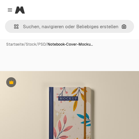
Magnific
Close menu
Nach B
Startseite
/
Stock
/
PSD
/
Notebook-Cover-Mocku…
Premium