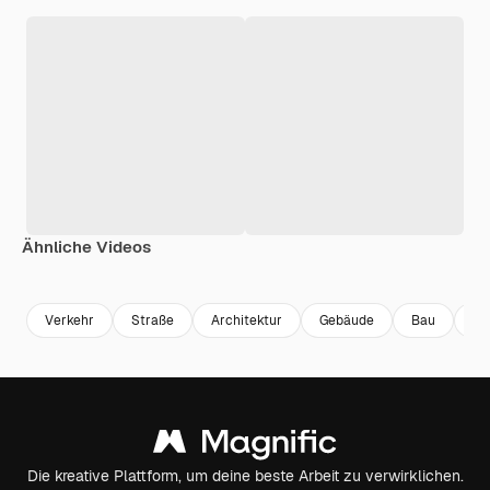
Ähnliche Videos
Premium
Premium
Generiert von KI
Premium
Premium
Verkehr
Straße
Architektur
Gebäude
Bau
B
Die kreative Plattform, um deine beste Arbeit zu verwirklichen.