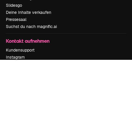
Slidesgo
Deine Inhalte verkaufen
Pressesaal
Suchst du nach magnific.ai
Kontakt aufnehmen
Kundensupport
Instagram
YouTube
LinkedIn
TikTok
Discord
X
Reddit
Copyright © 2010-
2026
Freepik Company S.L.U.
Alle Rechte vorbehalten
.