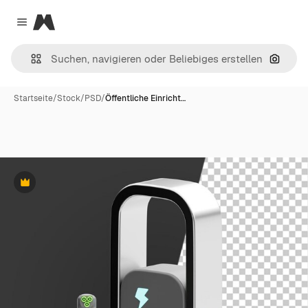
Magnific
Close menu
Nach B
Startseite
/
Stock
/
PSD
/
Öffentliche Einricht…
Premium