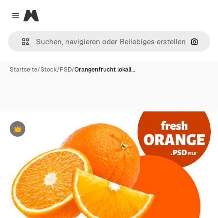
Magnific
Close menu
Nach B
Startseite
/
Stock
/
PSD
/
Orangenfrucht lokali…
Premium