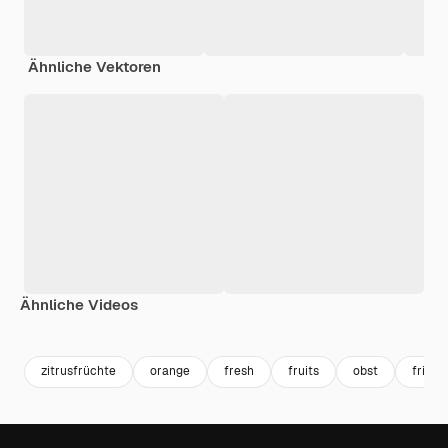
Ähnliche Vektoren
Ähnliche Videos
Premium
Premium
Premium
Premium
zitrusfrüchte
orange
fresh
fruits
obst
frisch