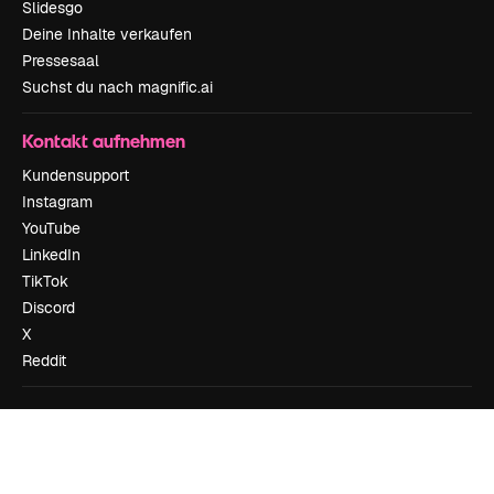
Slidesgo
Deine Inhalte verkaufen
Pressesaal
Suchst du nach magnific.ai
Kontakt aufnehmen
Kundensupport
Instagram
YouTube
LinkedIn
TikTok
Discord
X
Reddit
Copyright © 2010-
2026
Freepik Company S.L.U.
Alle Rechte vorbehalten
.