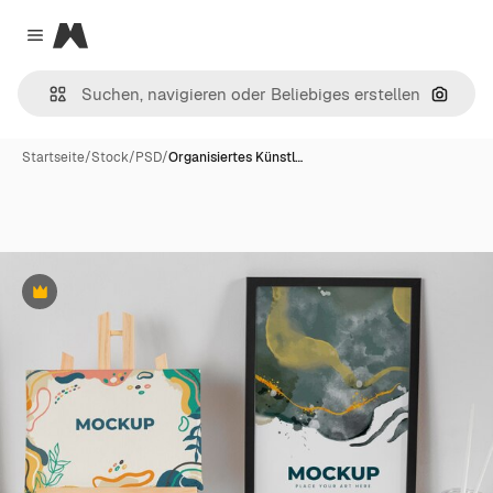
Magnific
Close menu
Nach B
Startseite
/
Stock
/
PSD
/
Organisiertes Künstl…
Premium