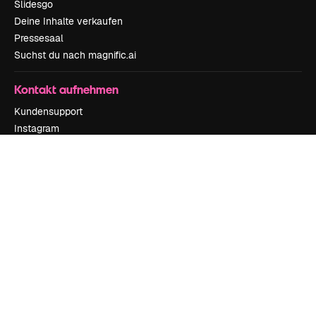
Slidesgo
Deine Inhalte verkaufen
Pressesaal
Suchst du nach magnific.ai
Kontakt aufnehmen
Kundensupport
Instagram
YouTube
LinkedIn
TikTok
Discord
X
Reddit
Copyright © 2010-
2026
Freepik Company S.L.U.
Alle Rechte vorbehalten
.