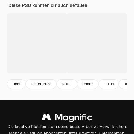
Diese PSD könnten dir auch gefallen
Licht
Hintergrund
Textur
Urlaub
Luxus
Jahrg
Die kreative Plattform, um deine beste Arbeit zu verwirklichen.
Mehr als 1 Million Abonnenten unter Kreativen, Unternehmen,