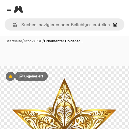
Magnific
Close menu
Nach B
Startseite
/
Stock
/
PSD
/
Ornamenter Goldener …
KI-generiert
Premium