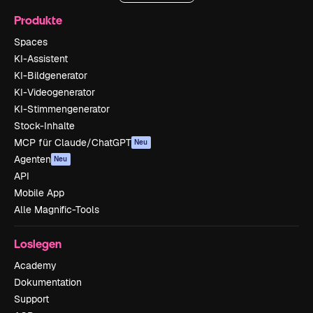
Produkte
Spaces
KI-Assistent
KI-Bildgenerator
KI-Videogenerator
KI-Stimmengenerator
Stock-Inhalte
MCP für Claude/ChatGPT
Neu
Agenten
Neu
API
Mobile App
Alle Magnific-Tools
Loslegen
Academy
Dokumentation
Support