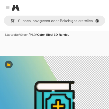
Magnific
Close menu
Nach B
Startseite
/
Stock
/
PSD
/
Oster-Bibel 3D-Rende…
Premium