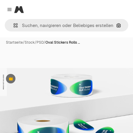
Magnific
Close menu
Nach B
Startseite
/
Stock
/
PSD
/
Oval Stickers Rolls …
Premium