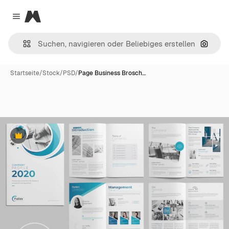
Magnific
Close menu
Nach B
Startseite
/
Stock
/
PSD
/
Page Business Brosch…
Premium