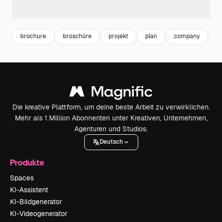
brochure
broschüre
projekt
plan
company
b
Die kreative Plattform, um deine beste Arbeit zu verwirklichen.
Mehr als 1 Million Abonnenten unter Kreativen, Unternehmen,
Agenturen und Studios.
Deutsch
Produkte
Spaces
KI-Assistent
KI-Bildgenerator
KI-Videogenerator