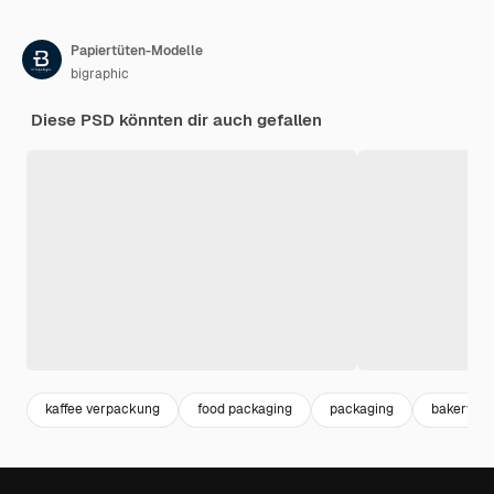
Papiertüten-Modelle
bigraphic
Diese PSD könnten dir auch gefallen
kaffee verpackung
food packaging
packaging
bakery m