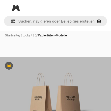
Magnific
Close menu
Nach B
Startseite
/
Stock
/
PSD
/
Papiertüten-Modelle
Premium