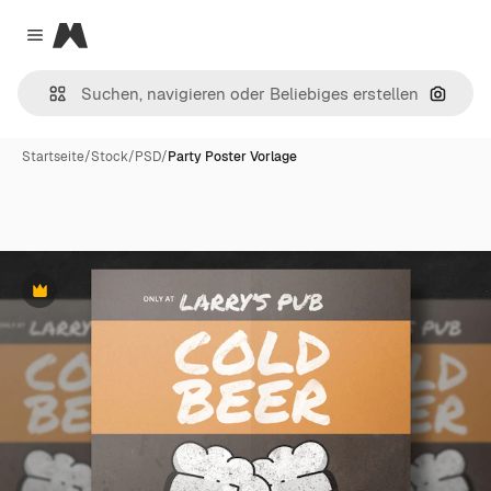
Magnific
Close menu
Nach B
Startseite
/
Stock
/
PSD
/
Party Poster Vorlage
Premium