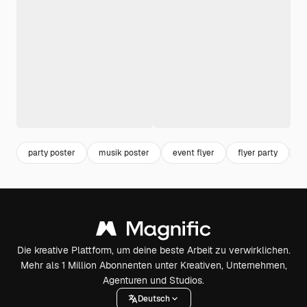
party poster
musik poster
event flyer
flyer party
f
Die kreative Plattform, um deine beste Arbeit zu verwirklichen.
Mehr als 1 Million Abonnenten unter Kreativen, Unternehmen,
Agenturen und Studios.
Deutsch