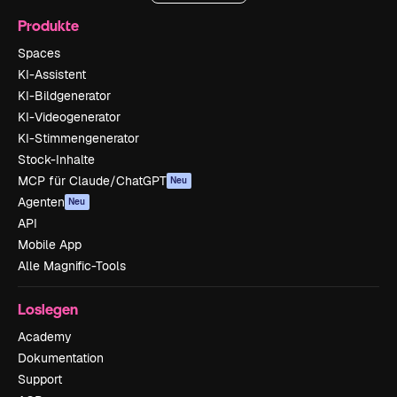
Produkte
Spaces
KI-Assistent
KI-Bildgenerator
KI-Videogenerator
KI-Stimmengenerator
Stock-Inhalte
MCP für Claude/ChatGPT
Neu
Agenten
Neu
API
Mobile App
Alle Magnific-Tools
Loslegen
Academy
Dokumentation
Support