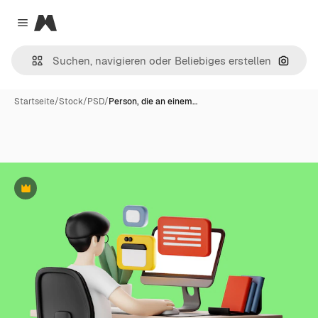
Magnific
Close menu
Nach B
Startseite
/
Stock
/
PSD
/
Person, die an einem…
Premium