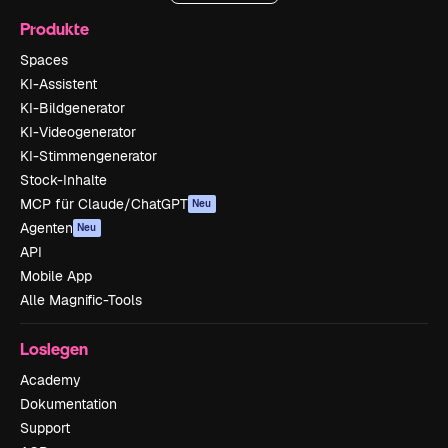
Produkte
Spaces
KI-Assistent
KI-Bildgenerator
KI-Videogenerator
KI-Stimmengenerator
Stock-Inhalte
MCP für Claude/ChatGPT
Neu
Agenten
Neu
API
Mobile App
Alle Magnific-Tools
Loslegen
Academy
Dokumentation
Support