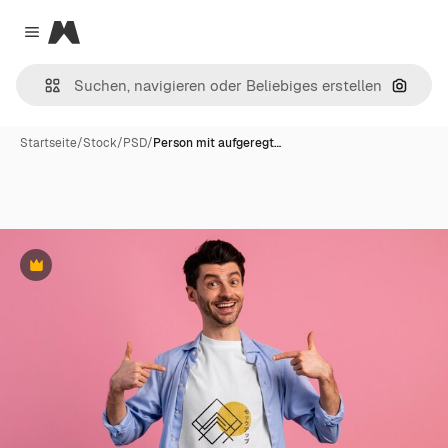
Magnific
Close menu
Nach B
Startseite
/
Stock
/
PSD
/
Person mit aufgeregt…
Premium