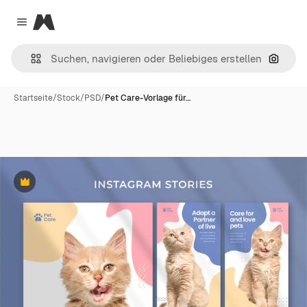
Magnific
Close menu
Nach B
Startseite
/
Stock
/
PSD
/
Pet Care-Vorlage für…
Premium