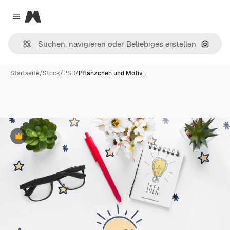
Magnific
Close menu
Nach B
Startseite
/
Stock
/
PSD
/
Pflänzchen und Motiv…
Premium