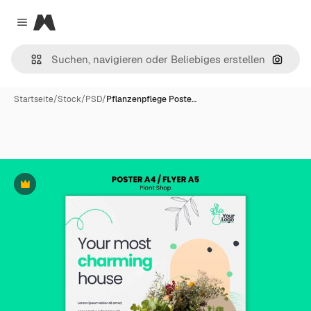
Magnific
Close menu
Nach B
Startseite
/
Stock
/
PSD
/
Pflanzenpflege Poste…
Premium